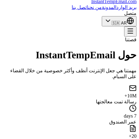
InstantTempEmail
.com
بريد الوارد
المدونة
من نحن
اتصل بنا
متصل
🇸🇦
AR
قصتنا
حول InstantTempEmail
مهمتنا هي جعل الإنترنت أنظف وأكثر خصوصية من خلال القضاء
على السبام.
10M+
رسالة تمت معالجتها
7 days
عمر الصندوق
20+