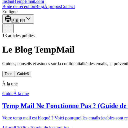
InstantTempEmail
.com
Boîte de réception
Blog
À propos
Contact
En ligne
🇫🇷
FR
13 articles publiés
Le Blog TempMail
Guides, conseils et astuces sur la confidentialité des emails, la préven
Tous
Guide
6
À la une
Guide
À la une
Temp Mail Ne Fonctionne Pas ? (Guide de
Votre temp mail est bloqué ? Voici pourquoi les emails jetables sont r
14 avril 2026
·
10 min de lecture
Lire
→