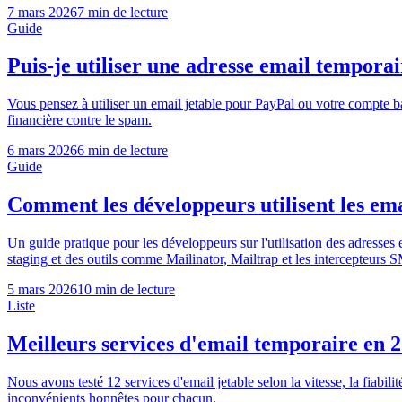
7 mars 2026
7 min de lecture
Guide
Puis-je utiliser une adresse email temporai
Vous pensez à utiliser un email jetable pour PayPal ou votre compte ba
financière contre le spam.
6 mars 2026
6 min de lecture
Guide
Comment les développeurs utilisent les emai
Un guide pratique pour les développeurs sur l'utilisation des adresses
staging et des outils comme Mailinator, Mailtrap et les intercepteurs 
5 mars 2026
10 min de lecture
Liste
Meilleurs services d'email temporaire en 20
Nous avons testé 12 services d'email jetable selon la vitesse, la fiabili
inconvénients honnêtes pour chacun.