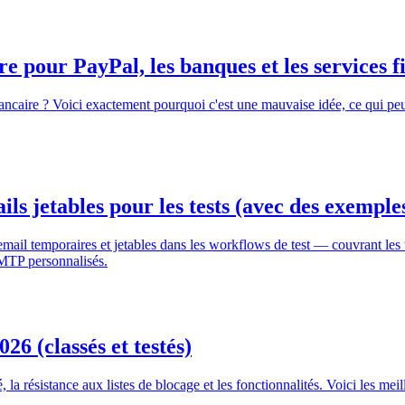
re pour PayPal, les banques et les services f
ncaire ? Voici exactement pourquoi c'est une mauvaise idée, ce qui peut m
ls jetables pour les tests (avec des exemple
 email temporaires et jetables dans les workflows de test — couvrant le
SMTP personnalisés.
26 (classés et testés)
té, la résistance aux listes de blocage et les fonctionnalités. Voici les me