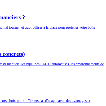
inanciers ?
al tourner, et quoi utiliser à la place pour protéger votre boîte
s concrets)
s tests manuels, les pipelines CI/CD automatisés, les environnements de
illeurs choix pour différents cas d'usage, avec des avantages et