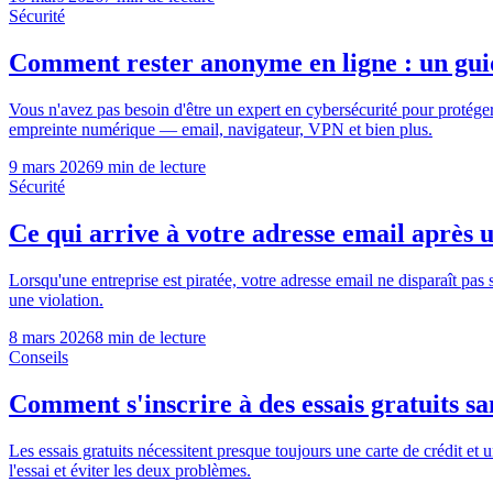
Sécurité
Comment rester anonyme en ligne : un gui
Vous n'avez pas besoin d'être un expert en cybersécurité pour protéger 
empreinte numérique — email, navigateur, VPN et bien plus.
9 mars 2026
9 min de lecture
Sécurité
Ce qui arrive à votre adresse email après 
Lorsqu'une entreprise est piratée, votre adresse email ne disparaît pa
une violation.
8 mars 2026
8 min de lecture
Conseils
Comment s'inscrire à des essais gratuits s
Les essais gratuits nécessitent presque toujours une carte de crédit et
l'essai et éviter les deux problèmes.