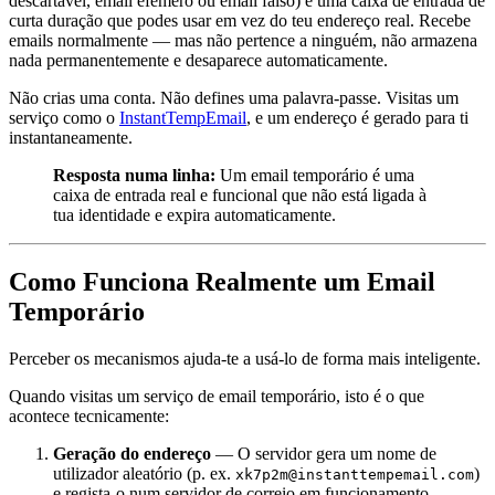
descartável, email efémero ou email falso) é uma caixa de entrada de
curta duração que podes usar em vez do teu endereço real. Recebe
emails normalmente — mas não pertence a ninguém, não armazena
nada permanentemente e desaparece automaticamente.
Não crias uma conta. Não defines uma palavra-passe. Visitas um
serviço como o
InstantTempEmail
, e um endereço é gerado para ti
instantaneamente.
Resposta numa linha:
Um email temporário é uma
caixa de entrada real e funcional que não está ligada à
tua identidade e expira automaticamente.
Como Funciona Realmente um Email
Temporário
Perceber os mecanismos ajuda-te a usá-lo de forma mais inteligente.
Quando visitas um serviço de email temporário, isto é o que
acontece tecnicamente:
Geração do endereço
— O servidor gera um nome de
utilizador aleatório (p. ex.
)
xk7p2m@instanttempemail.com
e regista-o num servidor de correio em funcionamento