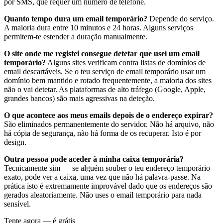
por SMS, que requer um número de telefone.
Quanto tempo dura um email temporário?
Depende do serviço.
A maioria dura entre 10 minutos e 24 horas. Alguns serviços
permitem-te estender a duração manualmente.
O site onde me registei consegue detetar que usei um email
temporário?
Alguns sites verificam contra listas de domínios de
email descartáveis. Se o teu serviço de email temporário usar um
domínio bem mantido e rotado frequentemente, a maioria dos sites
não o vai detetar. As plataformas de alto tráfego (Google, Apple,
grandes bancos) são mais agressivas na deteção.
O que acontece aos meus emails depois de o endereço expirar?
São eliminados permanentemente do servidor. Não há arquivo, não
há cópia de segurança, não há forma de os recuperar. Isto é por
design.
Outra pessoa pode aceder à minha caixa temporária?
Tecnicamente sim — se alguém souber o teu endereço temporário
exato, pode ver a caixa, uma vez que não há palavra-passe. Na
prática isto é extremamente improvável dado que os endereços são
gerados aleatoriamente. Não uses o email temporário para nada
sensível.
Tente agora — é grátis