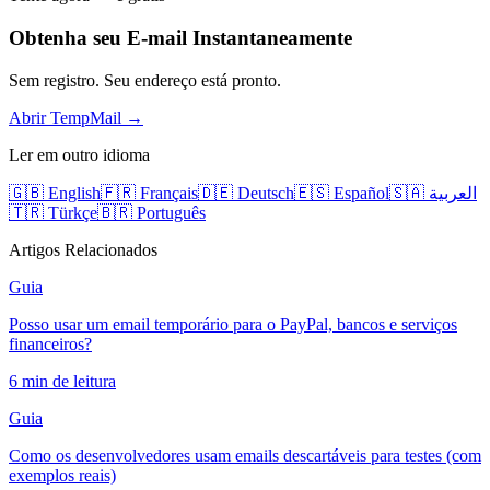
Obtenha seu E-mail Instantaneamente
Sem registro. Seu endereço está pronto.
Abrir TempMail →
Ler em outro idioma
🇬🇧 English
🇫🇷 Français
🇩🇪 Deutsch
🇪🇸 Español
🇸🇦 العربية
🇹🇷 Türkçe
🇧🇷 Português
Artigos Relacionados
Guia
Posso usar um email temporário para o PayPal, bancos e serviços
financeiros?
6 min de leitura
Guia
Como os desenvolvedores usam emails descartáveis para testes (com
exemplos reais)