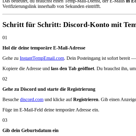
Das bedeutet, du brauchst einen Temp-Mail-Dienst, der E-Mails
in E
Verifizierungslink innerhalb von Sekunden eintrifft.
Schritt für Schritt: Discord-Konto mit Te
01
Hol dir deine temporäre E-Mail-Adresse
Gehe zu
InstantTempEmail.com
. Dein Posteingang ist sofort bereit 
Kopiere die Adresse und
lass den Tab geöffnet
. Du brauchst ihn, u
02
Gehe zu Discord und starte die Registrierung
Besuche
discord.com
und klicke auf
Registrieren
. Gib einen Anzeig
Füge im E-Mail-Feld deine temporäre Adresse ein.
03
Gib dein Geburtsdatum ein