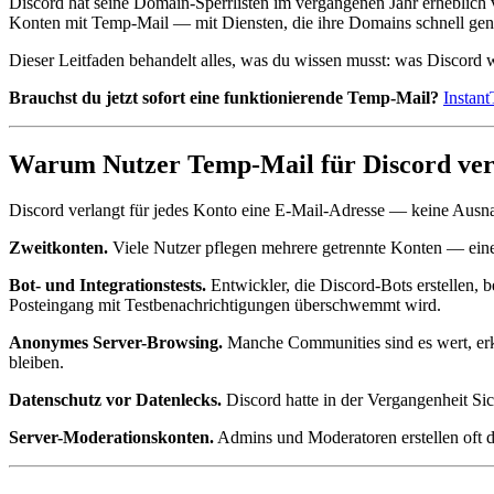
Discord hat seine Domain-Sperrlisten im vergangenen Jahr erheblich v
Konten mit Temp-Mail — mit Diensten, die ihre Domains schnell genug
Dieser Leitfaden behandelt alles, was du wissen musst: was Discord wi
Brauchst du jetzt sofort eine funktionierende Temp-Mail?
Instan
Warum Nutzer Temp-Mail für Discord ve
Discord verlangt für jedes Konto eine E-Mail-Adresse — keine Ausnah
Zweitkonten.
Viele Nutzer pflegen mehrere getrennte Konten — eines 
Bot- und Integrationstests.
Entwickler, die Discord-Bots erstellen, 
Posteingang mit Testbenachrichtigungen überschwemmt wird.
Anonymes Server-Browsing.
Manche Communities sind es wert, erku
bleiben.
Datenschutz vor Datenlecks.
Discord hatte in der Vergangenheit Sic
Server-Moderationskonten.
Admins und Moderatoren erstellen oft d