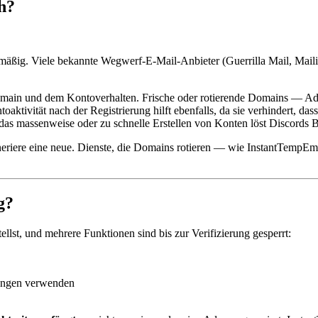
h?
gelmäßig. Viele bekannte Wegwerf-E-Mail-Anbieter (Guerrilla Mail, Mail
omain und dem Kontoverhalten. Frische oder rotierende Domains — Adre
ivität nach der Registrierung hilft ebenfalls, da sie verhindert, dass 
das massenweise oder zu schnelle Erstellen von Konten löst Discords 
eneriere eine neue. Dienste, die Domains rotieren — wie InstantTempEm
g?
ellst, und mehrere Funktionen sind bis zur Verifizierung gesperrt:
llungen verwenden