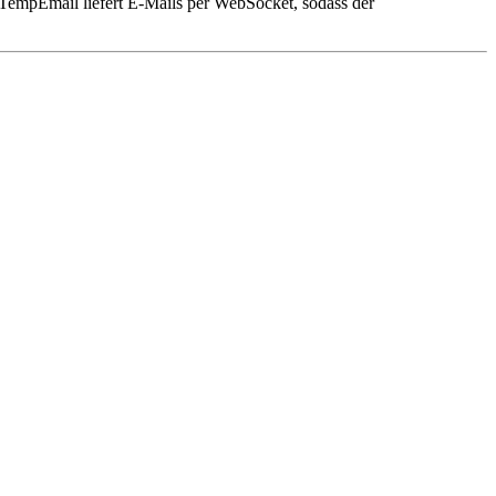
ntTempEmail liefert E-Mails per WebSocket, sodass der