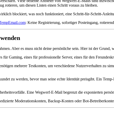
erschärft. Viele beliebte Anbieter von Wegwerf-E-Mails sind inzwische
 rotieren, um diesen Listen einen Schritt voraus zu bleiben.
rklich blockiert, was noch funktioniert, eine Schritt-für-Schritt-Anlei
tTempEmail.com
: Keine Registrierung, sofortiger Posteingang, rotieren
rwenden
men. Aber es muss nicht deine persönliche sein. Hier ist der Grund, w
für Gaming, eines für professionelle Server, eines für den Freundeskre
benötigen mehrere Testkonten, um verschiedene Nutzerverhalten zu simul
ndet zu werden, bevor man seine echte Identität preisgibt. Ein Temp-
herheitsvorfälle. Eine Wegwerf-E-Mail begrenzt die exponierten persön
edizierte Moderationskonten, Backup-Konten oder Bot-Betreiberkonten