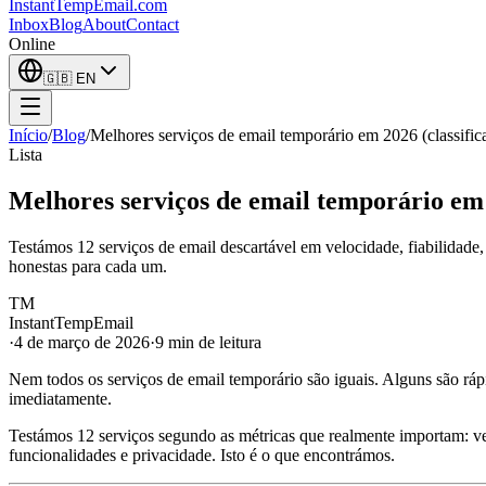
InstantTempEmail
.com
Inbox
Blog
About
Contact
Online
🇬🇧
EN
Início
/
Blog
/
Melhores serviços de email temporário em 2026 (classifica
Lista
Melhores serviços de email temporário em 2
Testámos 12 serviços de email descartável em velocidade, fiabilidade,
honestas para cada um.
TM
InstantTempEmail
·
4 de março de 2026
·
9 min de leitura
Nem todos os serviços de email temporário são iguais. Alguns são rápi
imediatamente.
Testámos 12 serviços segundo as métricas que realmente importam: velo
funcionalidades e privacidade. Isto é o que encontrámos.