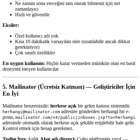
Ne zaman sona ereceğini tam olarak bilmeniz için net
zamanlayıcı
Hızlı ve güvenilir
Eksiler:
Özel kullanıcı adı yok
Kısa 10 dakikalık varsayılan süre (uzatılabilir ancak dikkat
gerektiriyor)
Çok sınırlı özellikler
En uygun kullanım:
Hiçbir karar vermeden mümkün olan en basit
deneyimi isteyen kullanıcılar
5. Mailinator (Ücretsiz Katman) — Geliştiriciler İçin
En İyi
Mailinator benzersizdir:
herkese açık
bir gelen kutusu sistemidir.
adresine gönderilen herhangi bir e-
herhangi@mailinator.com
posta,
mailinator.com/v4/public/inboxes.jsp?to=herhangi
adresinde otomatik olarak herkese açık şekilde erişilebilir hale gelir.
Kontrol etmek için hesap gerekmez.
Teslim hızı:
Anlık
Alan adı direnci:
Çoğu platformda zayıf —