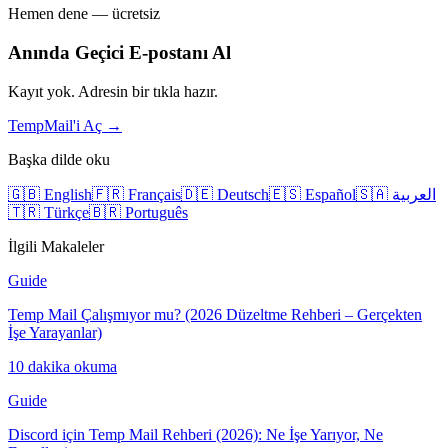
Hemen dene — ücretsiz
Anında Geçici E-postanı Al
Kayıt yok. Adresin bir tıkla hazır.
TempMail'i Aç →
Başka dilde oku
🇬🇧 English
🇫🇷 Français
🇩🇪 Deutsch
🇪🇸 Español
🇸🇦 العربية
🇹🇷 Türkçe
🇧🇷 Português
İlgili Makaleler
Guide
Temp Mail Çalışmıyor mu? (2026 Düzeltme Rehberi – Gerçekten
İşe Yarayanlar)
10 dakika okuma
Guide
Discord için Temp Mail Rehberi (2026): Ne İşe Yarıyor, Ne