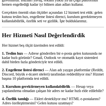
güvenilirdir. Bazıları yavaş, reklam yüklü ya da çoğu platformun
hemen engellediği kadar iyi bilinen alan adları kullanır.
Gerçekten önemli olan ölçütler açısından 12 hizmeti test ettik: gelen
kutusu teslim hızı, engelleme listesi direnci, kurulum gerektirmeyen
kullanılabilirlik, özellik seti ve gizlilik. İşte bulduklarımız.
Her Hizmeti Nasıl Değerlendirdik
Her hizmet beş ölçüt üzerinden test edildi:
1. Teslim hızı
— Adrese gönderilen bir e-posta gelen kutusunda ne
kadar hızlı görünür? Gmail, Outlook ve otomatik kayıt sistemleri
dahil birden fazla göndericiyle test edildi.
2. Engelleme listesi direnci
— Alan adı yaygın platformlar (Reddit,
Discord, büyük e-ticaret siteleri) tarafından reddediliyor mu? Hizmet
başına 10 platformda test edildi.
3. Kurulum gerektirmeyen kullanılabilirlik
— Hesap veya
yapılandırma olmadan çalışan bir adres ne kadar hızlı elde edilebilir?
4. Özellik tamlığı
— Ekleri destekliyor mu? HTML e-postalarını?
Adres özelleştirmesini? Gelen kutusu uzatmayı?