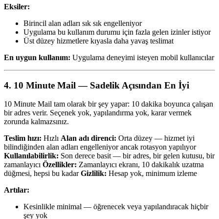
Eksiler:
Birincil alan adları sık sık engelleniyor
Uygulama bu kullanım durumu için fazla gelen izinler istiyor
Üst düzey hizmetlere kıyasla daha yavaş teslimat
En uygun kullanım:
Uygulama deneyimi isteyen mobil kullanıcılar
4. 10 Minute Mail — Sadelik Açısından En İyi
10 Minute Mail tam olarak bir şey yapar: 10 dakika boyunca çalışan
bir adres verir. Seçenek yok, yapılandırma yok, karar vermek
zorunda kalmazsınız.
Teslim hızı:
Hızlı
Alan adı direnci:
Orta düzey — hizmet iyi
bilindiğinden alan adları engelleniyor ancak rotasyon yapılıyor
Kullanılabilirlik:
Son derece basit — bir adres, bir gelen kutusu, bir
zamanlayıcı
Özellikler:
Zamanlayıcı ekranı, 10 dakikalık uzatma
düğmesi, hepsi bu kadar
Gizlilik:
Hesap yok, minimum izleme
Artılar:
Kesinlikle minimal — öğrenecek veya yapılandıracak hiçbir
şey yok