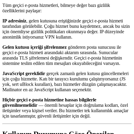
Tüm geçici e-posta hizmetleri, bilmeye değer bazı gizlilik
özelliklerini paylaşır:
IP adresiniz
, gelen kutusuna eriştiğinizde geçici e-posta hizmeti
tarafından görülebilir. Çoğu hizmet bunu kaydetmez, ancak bu sizin
için önemliyse gizlilik politikaları okunmaya değer. IP düzeyinde
anonimlik istiyorsanız VPN kullanın.
Gelen kutusu içeriği şifrelenmez
gönderen posta sunucusu ile
geçici e-posta hizmeti arasındaki aktarım sırasında. Sunucular
arasında TLS şifrelemesi değişkendir. Geçici e-posta hizmetinin
sistemine teslim edilen tüm mesajları okuyabileceğini varsayın.
JavaScript gereklidir
gerçek zamanlı gelen kutusu güncellemeleri
için çoğu hizmette. Katı bir tarayıcı kurulumu çalıştırıyorsanız (JS
yok, sert uBlock kuralları), bazı hizmetler düzgün çalışmayacaktır.
Mailinator en az JavaScript kullanan seçenektir.
Hiçbir geçici e-posta hizmetine hassas bilgilerle
güvenilmemelidir
— önemli hesaplar için doğrulama kodları, özel
iletişimler veya kişisel veriler. Bu hizmetler tek kullanımlık amaçlar
için tasarlanmıştır, güvenli iletişimler için değil.
Kullanım Durumuna Göre Önerilen