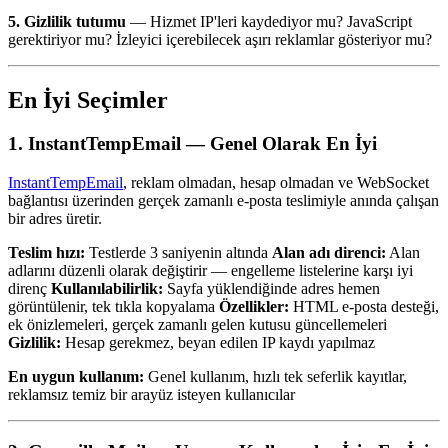
5. Gizlilik tutumu
— Hizmet IP'leri kaydediyor mu? JavaScript
gerektiriyor mu? İzleyici içerebilecek aşırı reklamlar gösteriyor mu?
En İyi Seçimler
1. InstantTempEmail — Genel Olarak En İyi
InstantTempEmail
, reklam olmadan, hesap olmadan ve WebSocket
bağlantısı üzerinden gerçek zamanlı e-posta teslimiyle anında çalışan
bir adres üretir.
Teslim hızı:
Testlerde 3 saniyenin altında
Alan adı direnci:
Alan
adlarını düzenli olarak değiştirir — engelleme listelerine karşı iyi
direnç
Kullanılabilirlik:
Sayfa yüklendiğinde adres hemen
görüntülenir, tek tıkla kopyalama
Özellikler:
HTML e-posta desteği,
ek önizlemeleri, gerçek zamanlı gelen kutusu güncellemeleri
Gizlilik:
Hesap gerekmez, beyan edilen IP kaydı yapılmaz
En uygun kullanım:
Genel kullanım, hızlı tek seferlik kayıtlar,
reklamsız temiz bir arayüz isteyen kullanıcılar