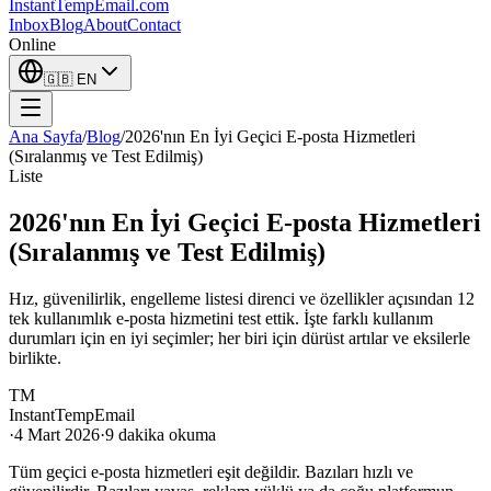
InstantTempEmail
.com
Inbox
Blog
About
Contact
Online
🇬🇧
EN
Ana Sayfa
/
Blog
/
2026'nın En İyi Geçici E-posta Hizmetleri
(Sıralanmış ve Test Edilmiş)
Liste
2026'nın En İyi Geçici E-posta Hizmetleri
(Sıralanmış ve Test Edilmiş)
Hız, güvenilirlik, engelleme listesi direnci ve özellikler açısından 12
tek kullanımlık e-posta hizmetini test ettik. İşte farklı kullanım
durumları için en iyi seçimler; her biri için dürüst artılar ve eksilerle
birlikte.
TM
InstantTempEmail
·
4 Mart 2026
·
9 dakika okuma
Tüm geçici e-posta hizmetleri eşit değildir. Bazıları hızlı ve