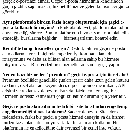
gerçek e-postanızı almaz. Geçici e-posta hizmetinin kendisinden
güçlü gizlilik sağlamazlar; hizmet IP'nizi ve gelen kutusu içeriğinizi
görebilir.
Aynı platformda birden fazla hesap oluşturmak için geçici e-
posta kullanabilir miyim?
Teknik olarak evet, platform alan adını
engellemediği sürece. Bunun platformun hizmet şartlarını ihlal edip
etmediği, kurallarına bağlıdır — hizmet şartlarını kontrol edin.
Reddit'te hangi hizmetler çalışır?
Reddit, bilinen geçici e-posta
alan adlarını agresif biçimde engeller. İyi korunan alan adı
rotasyonuna ve daha az bilinen alan adlarına sahip bir hizmete
ihtiyacınız var. Biri reddedilirse hizmetler arasında geçiş yapın.
Neden bazı hizmetler "premium" geçici e-posta için ücret alır?
Premium özellikler genellikle şunları içerir: daha uzun gelen kutusu
saklama, özel alan adı seçenekleri, e-posta gönderme imkanı, API
erişimi ve reklamsız deneyim. Burada listelenen herhangi bir
hizmetin ücretsiz katmanları çoğu kullanım durumu için yeterlidir.
Geçici e-posta alan adımın belirli bir site tarafından engellenip
engellenmediğini nasıl anlarım?
Sadece deneyin. Site adresi
reddederse, farklı bir geçici e-posta hizmeti deneyin ya da hizmet
birden fazla alan adı sunuyorsa farklı bir alan adı kullanın. Her
platformun ne engellediğine dair evrensel bir genel liste yoktur.