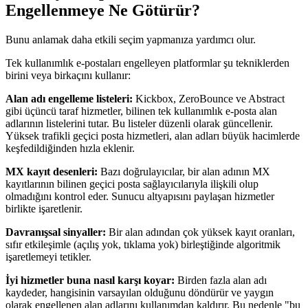
Engellenmeye Ne Götürür?
Bunu anlamak daha etkili seçim yapmanıza yardımcı olur.
Tek kullanımlık e-postaları engelleyen platformlar şu tekniklerden
birini veya birkaçını kullanır:
Alan adı engelleme listeleri:
Kickbox, ZeroBounce ve Abstract
gibi üçüncü taraf hizmetler, bilinen tek kullanımlık e-posta alan
adlarının listelerini tutar. Bu listeler düzenli olarak güncellenir.
Yüksek trafikli geçici posta hizmetleri, alan adları büyük hacimlerde
keşfedildiğinden hızla eklenir.
MX kayıt desenleri:
Bazı doğrulayıcılar, bir alan adının MX
kayıtlarının bilinen geçici posta sağlayıcılarıyla ilişkili olup
olmadığını kontrol eder. Sunucu altyapısını paylaşan hizmetler
birlikte işaretlenir.
Davranışsal sinyaller:
Bir alan adından çok yüksek kayıt oranları,
sıfır etkileşimle (açılış yok, tıklama yok) birleştiğinde algoritmik
işaretlemeyi tetikler.
İyi hizmetler buna nasıl karşı koyar:
Birden fazla alan adı
kaydeder, hangisinin varsayılan olduğunu döndürür ve yaygın
olarak engellenen alan adlarını kullanımdan kaldırır. Bu nedenle "bu