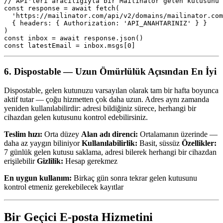
// API'leri aracılığıyla bir Mailinator gelen kutusunu 
const response = await fetch(

  'https://mailinator.com/api/v2/domains/mailinator.com
  { headers: { Authorization: 'API_ANAHTARINIZ' } }

)

const inbox = await response.json()

6. Dispostable — Uzun Ömürlülük Açısından En İyi
Dispostable, gelen kutunuzu varsayılan olarak tam bir hafta boyunca
aktif tutar — çoğu hizmetten çok daha uzun. Adres aynı zamanda
yeniden kullanılabilirdir: adresi bildiğiniz sürece, herhangi bir
cihazdan gelen kutusunu kontrol edebilirsiniz.
Teslim hızı:
Orta düzey
Alan adı direnci:
Ortalamanın üzerinde —
daha az yaygın biliniyor
Kullanılabilirlik:
Basit, süssüz
Özellikler:
7 günlük gelen kutusu saklama, adresi bilerek herhangi bir cihazdan
erişilebilir
Gizlilik:
Hesap gerekmez
En uygun kullanım:
Birkaç gün sonra tekrar gelen kutusunu
kontrol etmeniz gerekebilecek kayıtlar
Bir Geçici E-posta Hizmetini