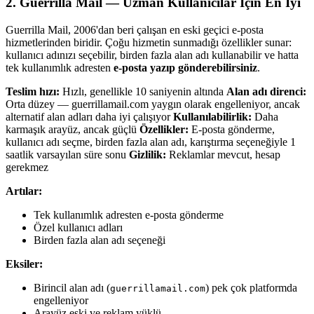
2. Guerrilla Mail — Uzman Kullanıcılar İçin En İyi
Guerrilla Mail, 2006'dan beri çalışan en eski geçici e-posta
hizmetlerinden biridir. Çoğu hizmetin sunmadığı özellikler sunar:
kullanıcı adınızı seçebilir, birden fazla alan adı kullanabilir ve hatta
tek kullanımlık adresten
e-posta yazıp gönderebilirsiniz
.
Teslim hızı:
Hızlı, genellikle 10 saniyenin altında
Alan adı direnci:
Orta düzey — guerrillamail.com yaygın olarak engelleniyor, ancak
alternatif alan adları daha iyi çalışıyor
Kullanılabilirlik:
Daha
karmaşık arayüz, ancak güçlü
Özellikler:
E-posta gönderme,
kullanıcı adı seçme, birden fazla alan adı, karıştırma seçeneğiyle 1
saatlik varsayılan süre sonu
Gizlilik:
Reklamlar mevcut, hesap
gerekmez
Artılar:
Tek kullanımlık adresten e-posta gönderme
Özel kullanıcı adları
Birden fazla alan adı seçeneği
Eksiler:
Birincil alan adı (
) pek çok platformda
guerrillamail.com
engelleniyor
Arayüz eski ve reklam yüklü